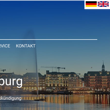
RVICE
KONTAKT
burg
skündigung