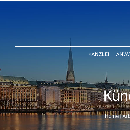
KANZLEI
ANWÄ
Kün
Home
|
Arb