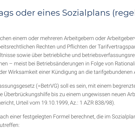
rags oder eines Sozialplans (reg
wischen einem oder mehreren Arbeitgebern oder Arbeitgebe
eitsrechtlichen Rechten und Pflichten der Tarifvertragsp
ältnisse sowie über betriebliche und betriebsverfassungs
ehen – meist bei Betriebsänderungen in Folge von Rationa
 der Wirksamkeit einer Kündigung an die tarifgebundene
assungsgesetz (=BetrVG) soll es sein, mit einem begrenzt
te Überbrückungshilfe bis zu einem ungewissen neuen Arb
richt, Urteil vom 19.10.1999, Az.: 1 AZR 838/98).
 einer festgelegten Formel berechnet, die im Sozialplan 
treffen: