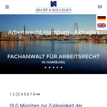
Arbeitsrecht Hamburg - Aktuelles
1
2
[3]
4
5
6
7
8
⏭
OLG München zur Zulässigkeit der